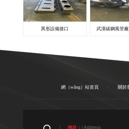
異形設備接口
武漢碳鋼風管廠家
網（wǎng）站首頁
關於
/
地址：
/ Address