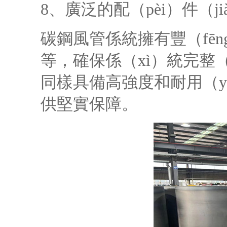
8、廣泛的配（pèi）件（ji
碳鋼風管係統擁有豐（fē
等，確保係（xì）統完整（z
同樣具備高強度和耐用（y
供堅實保障。