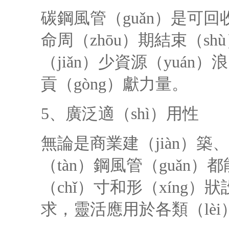
碳鋼風管（guǎn）是可
命周（zhōu）期結束（s
（jiǎn）少資源（yuán）
貢（gòng）獻力量。
5、廣泛適（shì）用性
無論是商業建（jiàn）築
（tàn）鋼風管（guǎn
（chǐ）寸和形（xíng
求，靈活應用於各類（lè