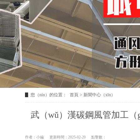
您（nín）的位置：
首頁
>
新聞中心（xīn）
武（wǔ）漢碳鋼風管加工（g
作者：小編
更新時間：2025-02-20
點擊數：