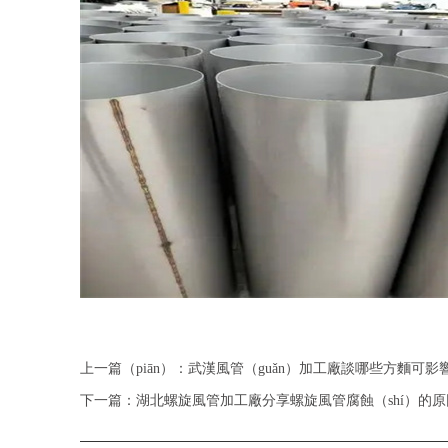
上一篇（piān）：武漢風管（guǎn）加工廠談哪些方麵可影響
下一篇：湖北螺旋風管加工廠分享螺旋風管腐蝕（shí）的原