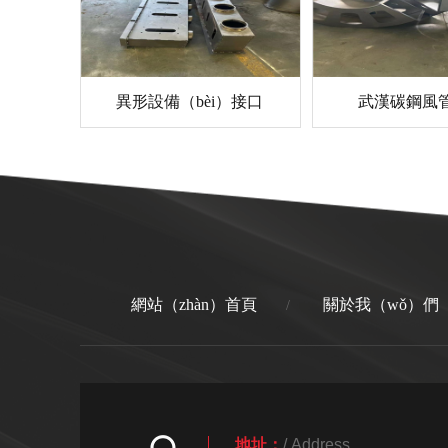
異形設備（bèi）接口
武漢碳鋼風
網站（zhàn）首頁
關於我（wǒ）們
/
地址：
/ Address